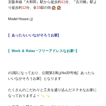
京阪本線『大和田』駅から徒歩約
11
分、『古川橋』駅よ
り徒歩約
12
分、全
15
邸の街
Model House は
〚あったらいいながそろうお家〛
〚Work ＆ Relax ~フリーアドレスなお家~〛
の2邸になっており、公開第1弾はNo20号地〚あったら
いいながそろうお家〛となります
たくさんのこだわりと工夫を盛り込んだステキなお家に
なっておりますよ～