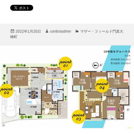
投
作
カ
2022年1月20日
controladmin
マザー・フィールド門真大
稿
成
テ
橋町
日:
者
ゴ
リ
ー