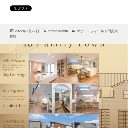
投
作
カ
2022年1月27日
controladmin
マザー・フィールド門真大
稿
成
テ
橋町
日:
者
ゴ
リ
ー