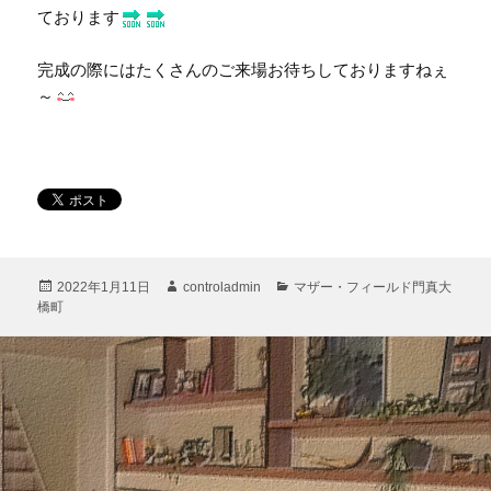
ております
完成の際にはたくさんのご来場お待ちしておりますねぇ
～
投
作
カ
2022年1月11日
controladmin
マザー・フィールド門真大
稿
成
テ
橋町
日:
者
ゴ
リ
ー