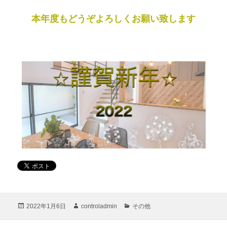
本年度もどうぞよろしくお願い致します
投
作
カ
2022年1月6日
controladmin
その他
稿
成
テ
日:
者
ゴ