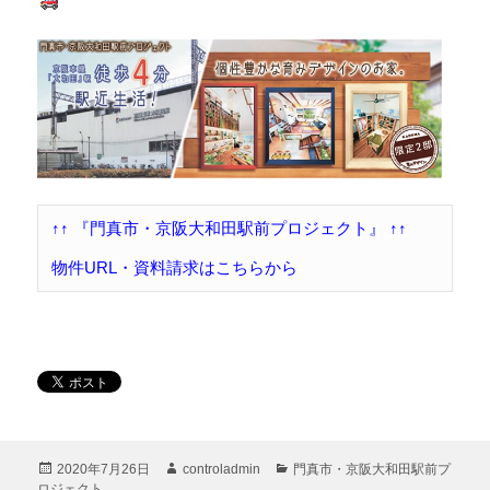
↑↑ 『門真市・京阪大和田駅前プロジェクト』 ↑↑

物件URL・資料請求はこちらから
投
作
カ
2020年7月26日
controladmin
門真市・京阪大和田駅前プ
稿
成
テ
ロジェクト