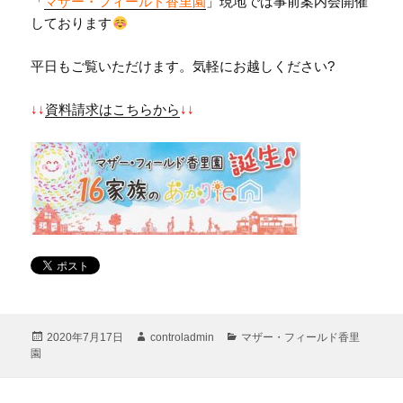
「
マザー・フィールド香里園
」現地では事前案内会開催
しております
平日もご覧いただけます。気軽にお越しください?
↓↓
資料請求はこちらから
↓↓
投
作
カ
2020年7月17日
controladmin
マザー・フィールド香里
稿
成
テ
園
日:
者
ゴ
リ
ー