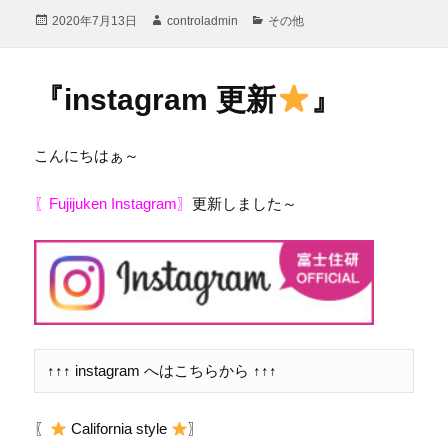
投
作
カ
2020年7月13日
controladmin
その他
稿
成
テ
日:
者
ゴ
リ
『instagram 更新
』
ー
こんにちはぁ～
〖Fujijuken Instagram〗
更新しました～
↑↑↑ instagram へはこちらから ↑↑↑
〖
California style
〗