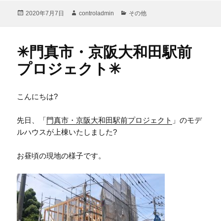
投
作
カ
2020年7月7日
controladmin
その他
稿
成
テ
日:
者
ゴ
リ
✳︎門真市・京阪大和田駅前
ー
プロジェクト✳︎
こんにちは
?
先日、「
門真市・京阪大和田駅前プロジェクト
」のモデ
ルハウスが上棟いたしました
?
お昼頃の現地の様子です。