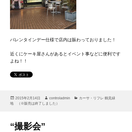
バレンタインデー仕様で店内は賑わっておりました！
近くにケーキ屋さんがあるとイベント事などに便利です
よね！！
投
作
カ
2015年2月14日
controladmin
カーサ・リフレ 鶴見緑
稿
成
テ
地 （※販売は終了しました）
日:
者
ゴ
リ
ー
“撮影会”