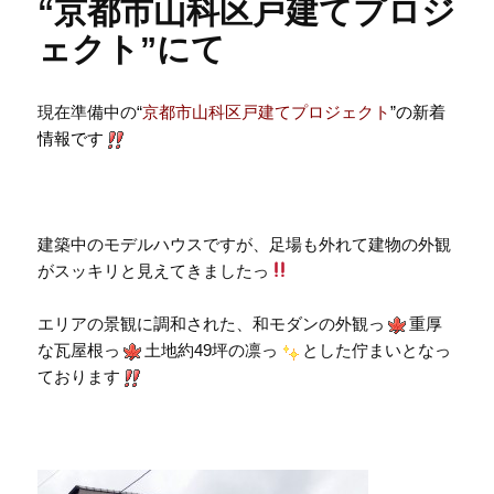
“京都市山科区戸建てプロジ
ー
ェクト”にて
現在準備中の“
京都市山科区戸建てプロジェクト
”の新着
情報です
建築中のモデルハウスですが、足場も外れて建物の外観
がスッキリと見えてきましたっ
エリアの景観に調和された、和モダンの外観っ
重厚
な瓦屋根っ
土地約49坪の凛っ
とした佇まいとなっ
ております