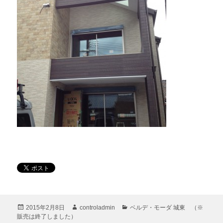
投
作
カ
2015年2月8日
controladmin
ベルデ・モーダ 城東 （※
稿
成
テ
販売は終了しました）