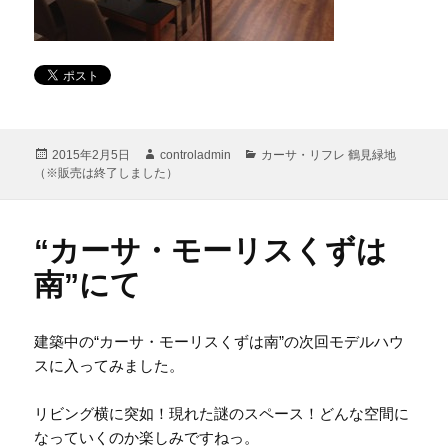
投
作
カ
2015年2月5日
controladmin
カーサ・リフレ 鶴見緑地
稿
成
テ
（※販売は終了しました）
日:
者
ゴ
リ
ー
“カーサ・モーリスくずは
南”にて
建築中の“カーサ・モーリスくずは南”の次回モデルハウ
スに入ってみました。
リビング横に突如！現れた謎のスペース！どんな空間に
なっていくのか楽しみですねっ。