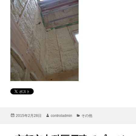
投
作
カ
2015年2月28日
controladmin
その他
稿
成
テ
日:
者
ゴ
リ