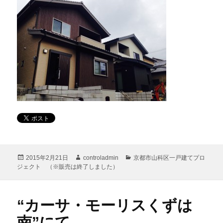
投
作
カ
2015年2月21日
controladmin
京都市山科区一戸建てプロ
稿
成
テ
ジェクト （※販売は終了しました）
日:
者
ゴ
リ
ー
“カーサ・モーリスくずは
南”にて