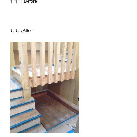
↑↑↑↑↑ Before
↓↓↓↓↓After