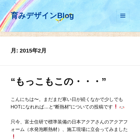
育みデザインBlog
メニュ
ーとウ
ィジェ
ット
月:
2015年2月
“もっこもこの・・・”
こんにちは〜。まだまだ寒い日が続くなかで少しでも
HOTになれれば…と“断熱材”についての投稿です
只今、富士住研で標準装備の日本アクアさんのアクアフ
ォーム（水発泡断熱材）、施工現場に立会ってみました