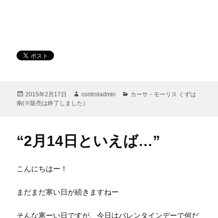
投
作
カ
2015年2月17日
controladmin
カーサ・モーリス くずは
稿
成
テ
南(※販売は終了しました）
日:
者
ゴ
リ
ー
“2月14日といえば…”
こんにちはー！
まだまだ寒い日が続きますねー
そんな寒ーい日ですが、今日はバレンタインデーで何だ