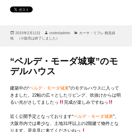
投
作
カ
2015年2月11日
controladmin
カーサ・リフレ 鶴見緑
稿
成
テ
地 （※販売は終了しました）
日:
者
ゴ
リ
ー
“ベルデ・モーダ城東”のモ
デルハウス
建築中の“
ベルデ・モーダ城東
”のモデルハウスに入って
きました。22帖の広々としたリビング、吹抜けからは明
るい光がさしてましたっ
完成が楽しみですねっ
近く公開予定となっております“
ベルデ・モーダ城東
”、
大阪市内では希少な、土地31坪以上の2階建て物件とな
ります。是非見に来てくださいねっ