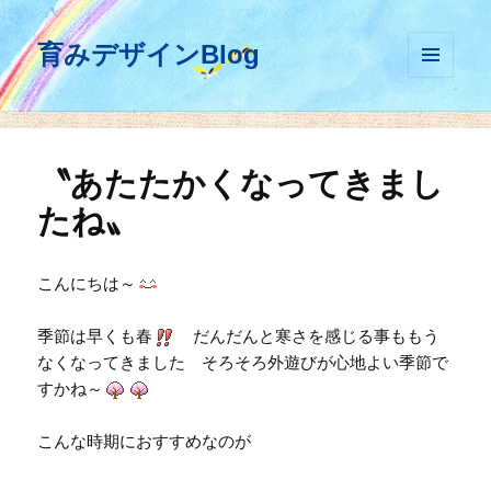
育みデザインBlog
メニュ
ーとウ
ィジェ
ット
〝あたたかくなってきまし
たね〟
こんにちは～
季節は早くも春
だんだんと寒さを感じる事ももう
なくなってきました そろそろ外遊びが心地よい季節で
すかね～
こんな時期におすすめなのが