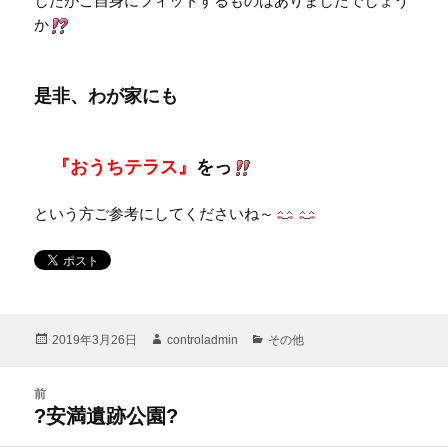
したがご自身にフィットするものはありましたでしょう
か
是非、わが家にも
『おうちテラス』
をっ
という方ご参考にしてくださいね～
投
作
カ
2019年3月26日
controladmin
その他
稿
成
テ
日:
者
ゴ
投
リ
前
稿
ー
前
?安満遺跡公園?
ナ
の