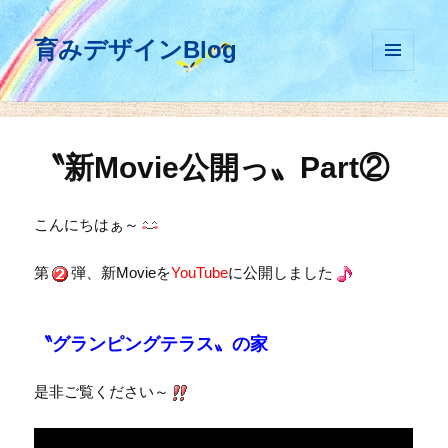
育みデザインBlog
メニュ
ーとウ
ィジェ
ット
〝新Movie公開っ〟Part②
こんにちはぁ～
第
弾、新Movieを
YouTube
に公開しました
〝グランピングテラス〟の家
是非ご覧ください～