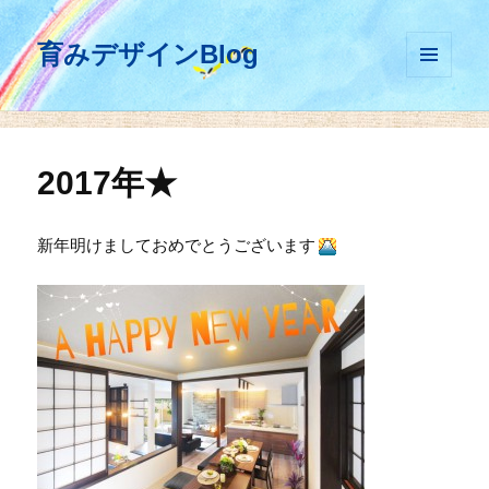
育みデザインBlog
メニュ
ーとウ
ィジェ
ット
2017年★
新年明けましておめでとうございます