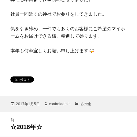
社員一同近くの神社でお参りをしてきました。
気を引き締め、一件でも多くのお客様にご希望のマイホ
ームをお届けできる様、精進して参ります。
本年も何卒宜しくお願い申し上げます
投
作
カ
2017年1月5日
controladmin
その他
稿
成
テ
日:
者
ゴ
投
リ
前
稿
ー
前
☆2016年☆
ナ
の