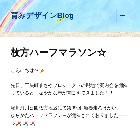
育みデザインBlog
メニュ
ーとウ
ィジェ
ット
枚方ハーフマラソン☆
こんにちは〜
先日、三矢町まちやプロジェクトの現地で案内会を開催
していると…賑やかな声が聞こえてきました！！
淀川河川公園枚方地区にて第39回｢新春走ろうかい」－
ひらかたハーフマラソン－が開催されておりましたーー
っ