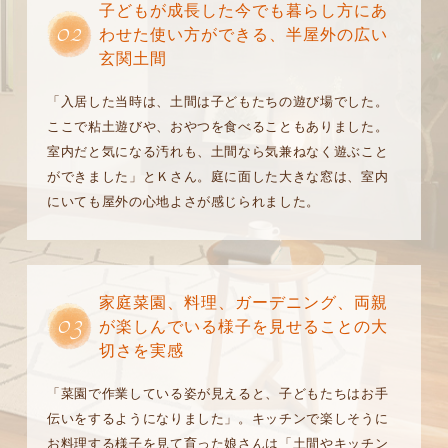
子どもが成長した今でも暮らし方にあ
02
わせた使い方ができる、半屋外の広い
玄関土間
「入居した当時は、土間は子どもたちの遊び場でした。
ここで粘土遊びや、おやつを食べることもありました。
室内だと気になる汚れも、土間なら気兼ねなく遊ぶこと
ができました」とＫさん。庭に面した大きな窓は、室内
にいても屋外の心地よさが感じられました。
家庭菜園、料理、ガーデニング、両親
03
が楽しんでいる様子を見せることの大
切さを実感
「菜園で作業している姿が見えると、子どもたちはお手
伝いをするようになりました」。キッチンで楽しそうに
お料理する様子を見て育った娘さんは「土間やキッチン